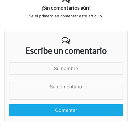
¡Sin comentarios aún!
Se el primero en comentar este artículo.
Escribe un comentario
S
u
n
S
o
u
m
c
b
o
r
m
e
e
n
t