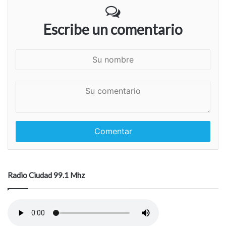
Escribe un comentario
S
u
n
S
o
u
m
c
b
o
r
m
e
e
n
t
a
Radio Ciudad 99.1 Mhz
r
i
o