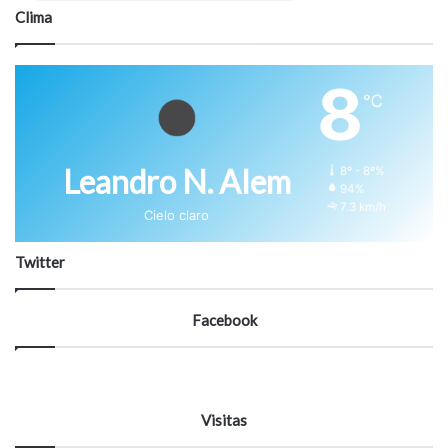
Clima
8
℃
Leandro N. Alem
8º - 8º%
94%
7.3 km/h
Cielo claro
Twitter
Facebook
Visitas