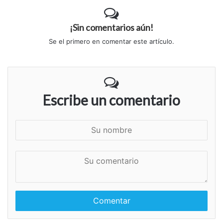
¡Sin comentarios aún!
Se el primero en comentar este artículo.
Escribe un comentario
S
u
n
S
o
u
m
c
b
o
r
m
e
e
n