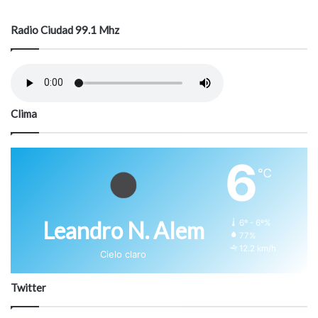
t
a
Radio Ciudad 99.1 Mhz
r
i
o
Clima
6
℃
Leandro N. Alem
6º - 6º%
77%
12.2 km/h
Cielo claro
Twitter