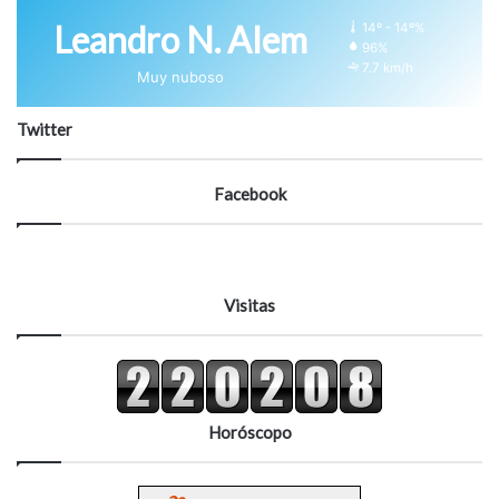
Leandro N. Alem
14º - 14º%
96%
7.7 km/h
Muy nuboso
Twitter
Facebook
Visitas
Horóscopo