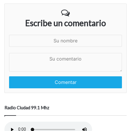
Escribe un comentario
S
u
n
S
o
u
m
c
b
o
r
m
e
e
n
t
a
Radio Ciudad 99.1 Mhz
r
i
o