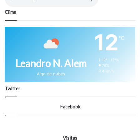
Clima
12
℃
Leandro N. Alem
12º - 12º%
76%
4 km/h
Algo de nubes
Twitter
Facebook
Visitas