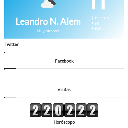
11
Leandro N. Alem
11º - 11º%
91%
10.5 km/h
Muy nuboso
Twitter
Facebook
Visitas
Horóscopo